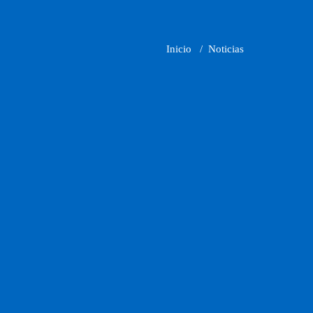
Inicio
/
Noticias