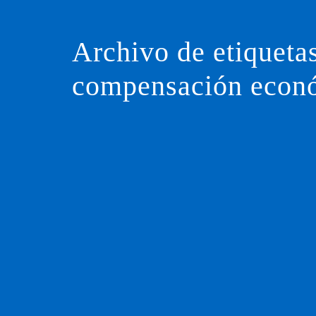
Saltar
al
contenido
Archivo de etiqueta
compensación econ