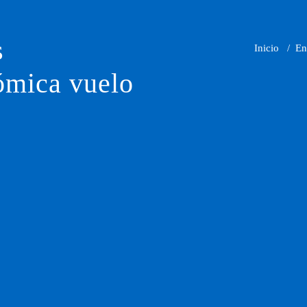
s
Inicio
/
En
ómica vuelo