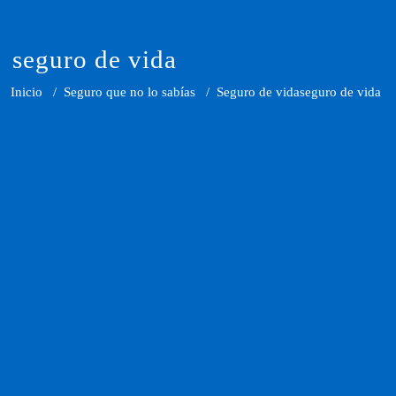
Saltar
al
contenido
seguro de vida
Inicio
/
Seguro que no lo sabías
/
Seguro de vida
seguro de vida